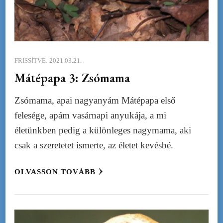
FRISSÍTVE:
2021.03.21.
Mátépapa 3: Zsómama
Zsómama, apai nagyanyám Mátépapa első
felesége, apám vasárnapi anyukája, a mi
életünkben pedig a különleges nagymama, aki
csak a szeretetet ismerte, az életet kevésbé.
OLVASSON TOVÁBB