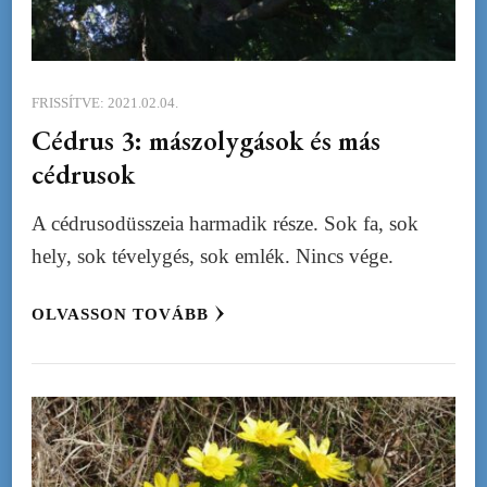
FRISSÍTVE:
2021.02.04.
Cédrus 3: mászolygások és más
cédrusok
A cédrusodüsszeia harmadik része. Sok fa, sok
hely, sok tévelygés, sok emlék. Nincs vége.
OLVASSON TOVÁBB