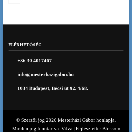
ELÉRHETŐSÉG
+36 30 4017467
info@mesterhazigabor.hu
1034 Budapest, Bécsi út 92. 4/68.
© Szerzői jog 2026
Mesterházi Gábor honlapja
.
Minden jog fenntartva.
Vilva | Fejlesztette:
Blossom