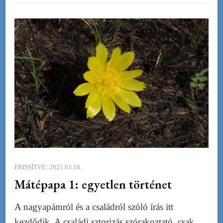
FRISSÍTVE:
2021.03.18.
Mátépapa 1: egyetlen történet
A nagyapámról és a családról szóló írás itt
kezdődik. A családi sztorizás szórakoztató, csak