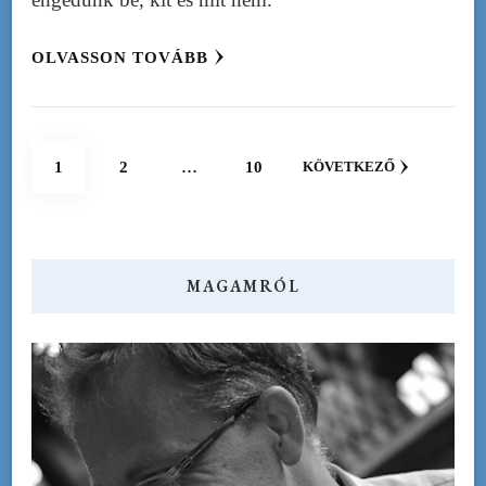
OLVASSON TOVÁBB
Bejegyzések
OLDAL
OLDAL
OLDAL
1
2
…
10
KÖVETKEZŐ
lapozása
MAGAMRÓL