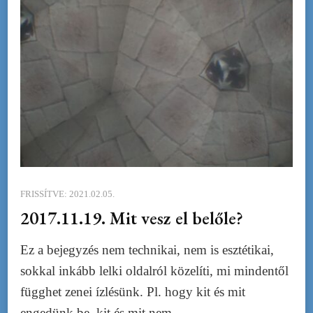
FRISSÍTVE:
2021.02.05.
2017.11.19. Mit vesz el belőle?
Ez a bejegyzés nem technikai, nem is esztétikai,
sokkal inkább lelki oldalról közelíti, mi mindentől
függhet zenei ízlésünk. Pl. hogy kit és mit
engedünk be, kit és mit nem.