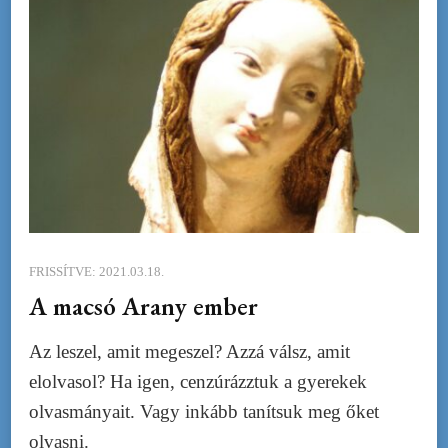
FRISSÍTVE:
2021.03.18.
A macsó Arany ember
Az leszel, amit megeszel? Azzá válsz, amit
elolvasol? Ha igen, cenzúrázztuk a gyerekek
olvasmányait. Vagy inkább tanítsuk meg őket
olvasni.