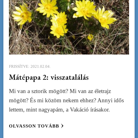
FRISSÍTVE:
2021.02.04.
Mátépapa 2: visszatalálás
Mi van a sztorik mögött? Mi van az életrajz
mögött? És mi közöm nekem ehhez? Annyi idős
lettem, mint nagyapám, a Vakáció írásakor.
OLVASSON TOVÁBB