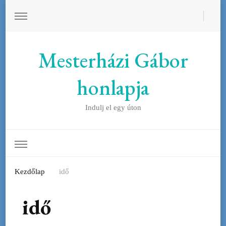
Mesterházi Gábor
honlapja
Indulj el egy úton
Kezdőlap
idő
idő