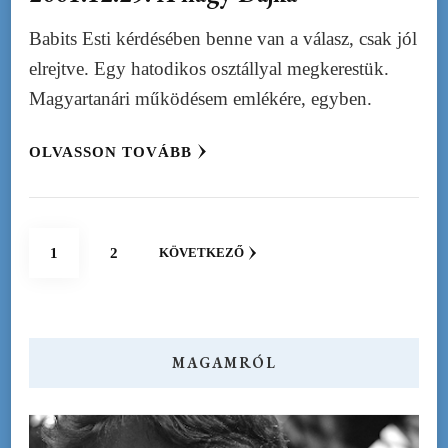
Babits Esti kérdésében benne van a válasz, csak jól
elrejtve. Egy hatodikos osztállyal megkerestük.
Magyartanári működésem emlékére, egyben.
OLVASSON TOVÁBB
Bejegyzések
OLDAL
OLDAL
1
2
KÖVETKEZŐ
lapozása
MAGAMRÓL