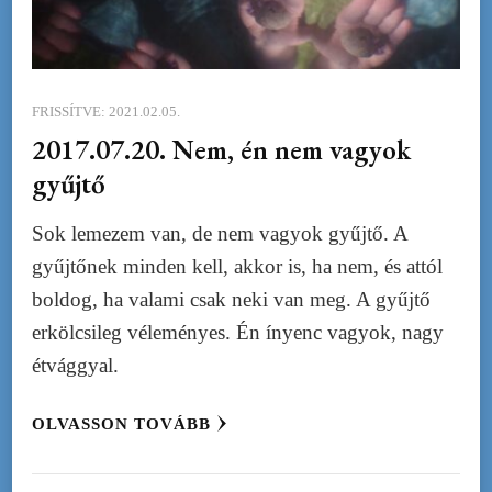
FRISSÍTVE:
2021.02.05.
2017.07.20. Nem, én nem vagyok
gyűjtő
Sok lemezem van, de nem vagyok gyűjtő. A
gyűjtőnek minden kell, akkor is, ha nem, és attól
boldog, ha valami csak neki van meg. A gyűjtő
erkölcsileg véleményes. Én ínyenc vagyok, nagy
étvággyal.
OLVASSON TOVÁBB