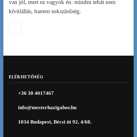
van jól, mert ez vagyok én: mindez tehát nem
kívülállás, hanem sokszínűség.
ELÉRHETŐSÉG
+36 30 4017467
info@mesterhazigabor.hu
1034 Budapest, Bécsi út 92. 4/68.