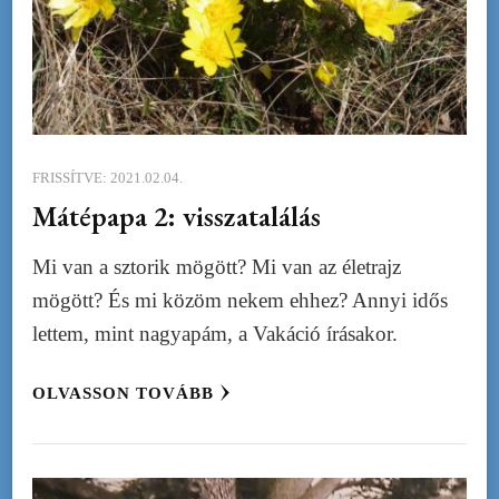
FRISSÍTVE:
2021.02.04.
Mátépapa 2: visszatalálás
Mi van a sztorik mögött? Mi van az életrajz
mögött? És mi közöm nekem ehhez? Annyi idős
lettem, mint nagyapám, a Vakáció írásakor.
OLVASSON TOVÁBB