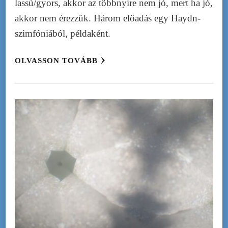
lassú/gyors, akkor az többnyire nem jó, mert ha jó,
akkor nem érezzük. Három előadás egy Haydn-
szimfóniából, példaként.
OLVASSON TOVÁBB