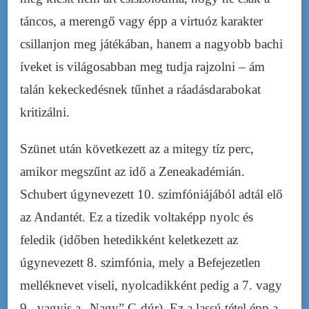
táncos, a merengő vagy épp a virtuóz karakter
csillanjon meg játékában, hanem a nagyobb bachi
íveket is világosabban meg tudja rajzolni – ám
talán kekeckedésnek tűnhet a ráadásdarabokat
kritizálni.
Szünet után következett az a mitegy tíz perc,
amikor megszűnt az idő a Zeneakadémián.
Schubert úgynevezett 10. szimfóniájából adtál elő
az Andantét. Ez a tizedik voltaképp nyolc és
feledik (időben hetedikként keletkezett az
úgynevezett 8. szimfónia, mely a Befejezetlen
melléknevet viseli, nyolcadikként pedig a 7. vagy
9., vagyis a „Nagy” C-dúr). Ez a lassú tétel épp a