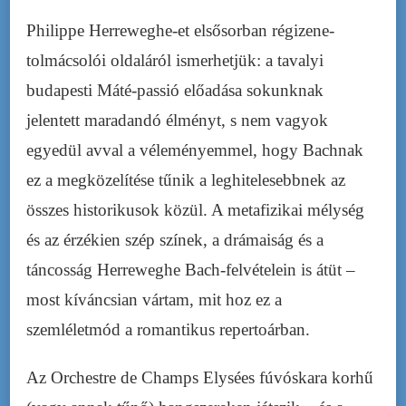
Philippe Herreweghe-et elsősorban régizene-
tolmácsolói oldaláról ismerhetjük: a tavalyi
budapesti Máté-passió előadása sokunknak
jelentett maradandó élményt, s nem vagyok
egyedül avval a véleményemmel, hogy Bachnak
ez a megközelítése tűnik a leghitelesebbnek az
összes historikusok közül. A metafizikai mélység
és az érzékien szép színek, a drámaiság és a
táncosság Herreweghe Bach-felvételein is átüt –
most kíváncsian vártam, mit hoz ez a
szemléletmód a romantikus repertoárban.
Az Orchestre de Champs Elysées fúvóskara korhű