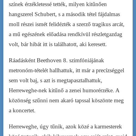
színek érzékletessé tették, milyen kitűnően
hangszerel Schubert, s a második tétel fájdalmas
moll részei ismét felidézték a szerző tragikus arcát,
a mű egészének előadása rendkívül részletgazdag
volt, bár hibát itt is találhatott, aki keresett.
Ráadásként Beethoven 8. szimfóniájának
metronóm-tételét hallhattuk, itt már a precízséggel
sem volt baj, s azt is megtapasztalhattuk,
Herreweghe-nek kitűnő a zenei humorérzéke. A
közönség szűnni nem akaró tapssal köszönte meg
a koncertet.
Herreweghe, úgy tűnik, azok közé a karmesterek