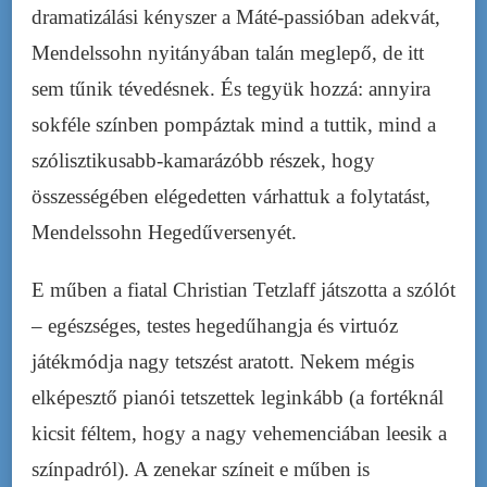
dramatizálási kényszer a Máté-passióban adekvát,
Mendelssohn nyitányában talán meglepő, de itt
sem tűnik tévedésnek. És tegyük hozzá: annyira
sokféle színben pompáztak mind a tuttik, mind a
szólisztikusabb-kamarázóbb részek, hogy
összességében elégedetten várhattuk a folytatást,
Mendelssohn Hegedűversenyét.
E műben a fiatal Christian Tetzlaff játszotta a szólót
– egészséges, testes hegedűhangja és virtuóz
játékmódja nagy tetszést aratott. Nekem mégis
elképesztő pianói tetszettek leginkább (a fortéknál
kicsit féltem, hogy a nagy vehemenciában leesik a
színpadról). A zenekar színeit e műben is