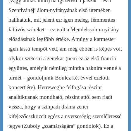
(vagy annak tűnő) hangszereken játszik – és a
Szentivánéji álom-nyitányának első ütemében
hallhattuk, mit jelent ez: igen meleg, fémmentes
fafúvós színeket – ez volt a Mendelssohn-nyitány
előadásának legfőbb értéke. Amúgy a karmester
igen lassú tempót vett, ám még ebben is képes volt
olykor szétesni a zenekar (nem ez az első francia
együttes, amelyik némileg mintha haknira venné a
turnét – gondoljunk Boulez két évvel ezelőtti
koncertjére). Herreweghe felfogása részint
analitikusnak mondható, részint attól sem riadt
vissza, hogy a színpadi dráma zenei
kifejezőeszközeit egész a nyerseségig szemléletessé
tegye (Zuboly „szamárságára” gondolok). Ez a