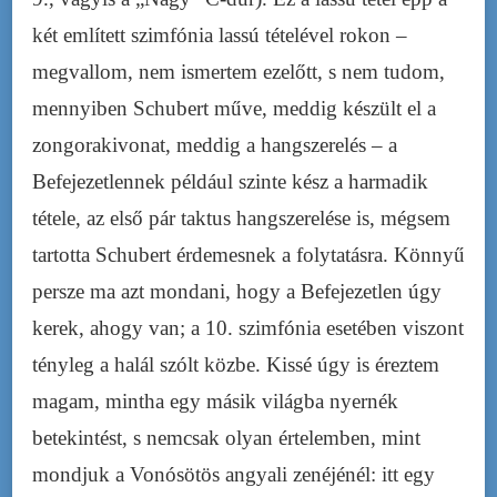
két említett szimfónia lassú tételével rokon –
megvallom, nem ismertem ezelőtt, s nem tudom,
mennyiben Schubert műve, meddig készült el a
zongorakivonat, meddig a hangszerelés – a
Befejezetlennek például szinte kész a harmadik
tétele, az első pár taktus hangszerelése is, mégsem
tartotta Schubert érdemesnek a folytatásra. Könnyű
persze ma azt mondani, hogy a Befejezetlen úgy
kerek, ahogy van; a 10. szimfónia esetében viszont
tényleg a halál szólt közbe. Kissé úgy is éreztem
magam, mintha egy másik világba nyernék
betekintést, s nemcsak olyan értelemben, mint
mondjuk a Vonósötös angyali zenéjénél: itt egy