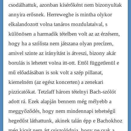
csodálhattuk, azonban kísérőként nem bizonyultak
annyira erősnek. Herreweghe is mintha olykor
elkalandozott volna tanáros mozdulataival, s
különösen a harmadik tételben volt az az érzésem,
hogy ha a szólista nem játszana olyan precízen,
amivel szinte az irányítást is átveszi, bizony akár
borulás is lehetett volna itt-ott. Ettől függetlenül e
mű előadásában is sok volt a szép pillanat,
kiemelném (az egész koncerten) a zenekari
pizzicatókat. Tetzlaff három tételnyi Bach-szólót
adott rá. Ezek alapján bennem még mélyebb a
meggyőződés, hogy nem mindennapi tehetségű
hegedűst láthattunk, akinek talán épp e Bachokhoz
még kicsit nem árt csiszolódnia, hogy ne csak a