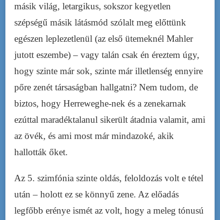
másik világ, letargikus, sokszor kegyetlen
szépségű másik látásmód szólalt meg előttünk
egészen leplezetlenül (az első ütemeknél Mahler
jutott eszembe) – vagy talán csak én éreztem úgy,
hogy szinte már sok, szinte már illetlenség ennyire
pőre zenét társaságban hallgatni? Nem tudom, de
biztos, hogy Herreweghe-nek és a zenekarnak
ezúttal maradéktalanul sikerült átadnia valamit, ami
az övék, és ami most már mindazoké, akik
hallották őket.
Az 5. szimfónia szinte oldás, feloldozás volt e tétel
után – holott ez se könnyű zene. Az előadás
legfőbb erénye ismét az volt, hogy a meleg tónusú