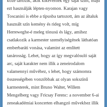
közé tartozik, akik kikevernek egy saját színt, majd
ezt használják lépten-nyomon. Karajan vagy
Toscanini is ebbe a típusba tartozott, ám az általuk
használt szín kemény és rideg volt, míg
Herreweghe-é meleg tónusú és lágy, amihez
csatlakozik a karmester személyiségének láthatóan
emberbaráti vonása, valamint az említett
tanárosság. Lehet, hogy az így megvalósuló saját
arc, saját karakter nem illik a zeneirodalom
valamennyi művéhez, s lehet, hogy számomra
összességében vonzóbbak az olyan sokszínű
karmesterek, mint Bruno Walter, Willem
Mengelberg vagy Fricsay Ferenc: a november 6-ai
zeneakadémiai koncerten elhangzó művekhez illik