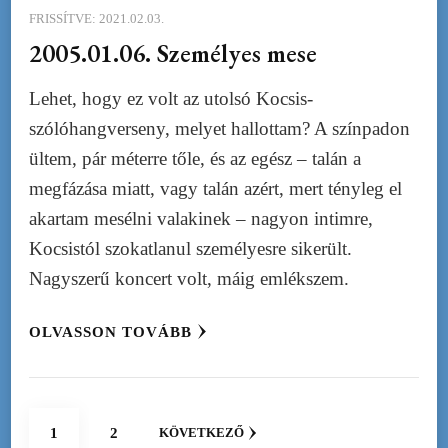
FRISSÍTVE:
2021.02.03.
2005.01.06. Személyes mese
Lehet, hogy ez volt az utolsó Kocsis-
szólóhangverseny, melyet hallottam? A színpadon
ültem, pár méterre tőle, és az egész – talán a
megfázása miatt, vagy talán azért, mert tényleg el
akartam mesélni valakinek – nagyon intimre,
Kocsistól szokatlanul személyesre sikerült.
Nagyszerű koncert volt, máig emlékszem.
OLVASSON TOVÁBB
Bejegyzések
OLDAL
OLDAL
1
2
KÖVETKEZŐ