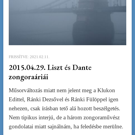
FRISSÍTVE:
2021.02.11.
2015.04.29. Liszt és Dante
zongoraáriái
Műsorváltozás miatt nem jelent meg a Klukon
Edittel, Ránki Dezsővel és Ránki Fülöppel igen
nehezen, csak írásban tető alá hozott beszélgetés.
Nem tipikus interjú, de a három zongoraművész
gondolatai miatt sajnálnám, ha feledésbe merülne.