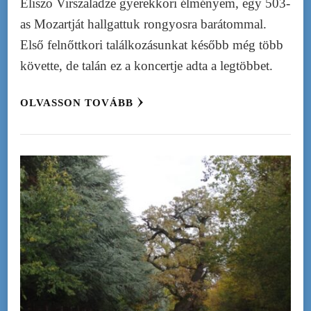
Eliszo Virszaladze gyerekkori élményem, egy 503-
as Mozartját hallgattuk rongyosra barátommal.
Első felnőttkori találkozásunkat később még több
követte, de talán ez a koncertje adta a legtöbbet.
OLVASSON TOVÁBB