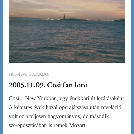
FRISSÍTVE:
2021.02.03.
2005.11.09. Così fan loro
Così – New Yorkban, egy énekkari út lezárásaként.
A kétezres évek hazai operajátszása után reveláció
volt ez a teljesen hagyományos, de második
szereposztásában is remek Mozart.