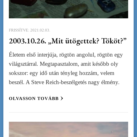
FRISSÍTVE:
2021.02.03.
2003.10.26. „Mit ütögettek? Tököt?”
Életem első interjúja, rögtön angolul, rögtön egy
világsztárral. Megtapasztalom, amit később oly
sokszor: egy idő után tényleg hozzám, velem
beszél. A Steve Reich-beszélgetés nagy élmény.
OLVASSON TOVÁBB