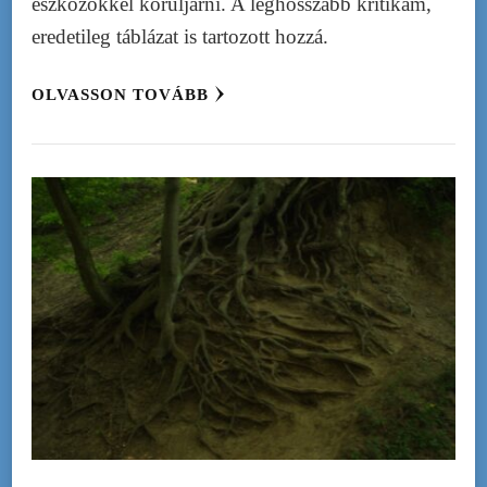
eszközökkel körüljárni. A leghosszabb kritikám,
eredetileg táblázat is tartozott hozzá.
OLVASSON TOVÁBB