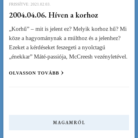
FRISSÍTVE:
2021.02.03.
2004.04.06. Híven a korhoz
„Korhű” – mit is jelent ez? Melyik korhoz hű? Mi
köze a hagyománynak a múlthoz és a jelenhez?
Ezeket a kérdéseket feszegeti a nyolctagú
„énekkar” Máté-passiója, McCreesh vezényletével.
OLVASSON TOVÁBB
MAGAMRÓL