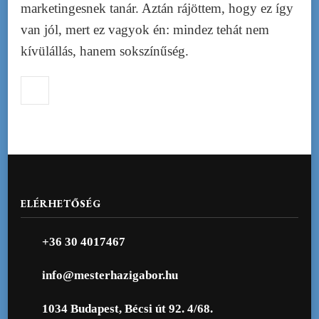
marketingesnek tanár. Aztán rájöttem, hogy ez így
van jól, mert ez vagyok én: mindez tehát nem
kívülállás, hanem sokszínűség.
ELÉRHETŐSÉG
+36 30 4017467
info@mesterhazigabor.hu
1034 Budapest, Bécsi út 92. 4/68.