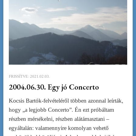
FRISSÍTVE:
2021.02.03.
2004.06.30. Egy jó Concerto
Kocsis Bartók-felvételéről többen azonnal leírták,
hogy „a legjobb Concerto”. Én ezt próbáltam
részben mérsékelni, részben alátámasztani –
egyáltalán: valamennyire komolyan vehető