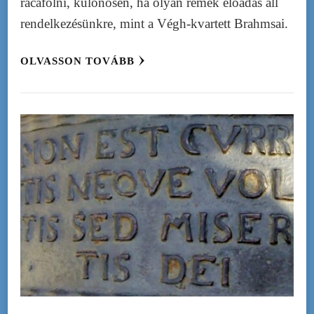
rácáfolni, különösen, ha olyan remek előadás áll
rendelkezésünkre, mint a Végh-kvartett Brahmsai.
OLVASSON TOVÁBB