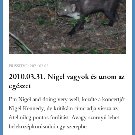
FRISSÍTVE:
2021.02.03.
2010.03.31. Nigel vagyok és unom az
egészet
I’m Nigel and doing very well, kezdte a koncertjét
Nigel Kennedy, de kritikám címe adja vissza az
értelmileg pontos fordítást. Avagy szörnyű lehet
beleközépkorúsodni egy szerepbe.