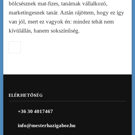
bölcsésznek mat-fizes, tanárnak vállalkozó,
marketingesnek tanár. Aztán rájöttem, hogy ez így
van jól, mert ez vagyok én: mindez tehát nem
kívülállás, hanem sokszínűség.
ELÉRHETŐSÉG
+36 30 4017467
info@mesterhazigabor.hu