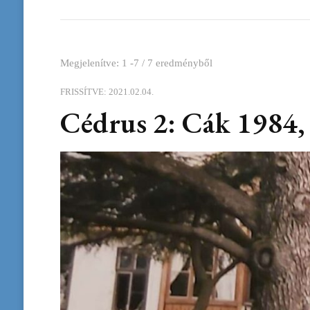
Megjelenítve: 1 -7 / 7 eredményből
FRISSÍTVE:
2021.02.04.
Cédrus 2: Cák 1984,