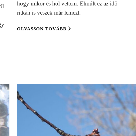
hogy mikor és hol vettem. Elmúlt ez az idő –
ól
ritkán is veszek már lemezt.
ő
gy
OLVASSON TOVÁBB