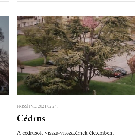
FRISSÍTVE:
2021.02.24.
Cédrus
A cédrusok vissza-visszatérnek életemben,