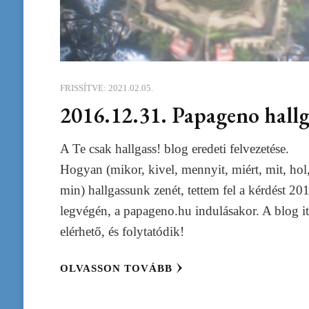
FRISSÍTVE:
2021.02.05.
2016.12.31. Papageno hallg
A Te csak hallgass! blog eredeti felvezetése.
Hogyan (mikor, kivel, mennyit, miért, mit, hol
min) hallgassunk zenét, tettem fel a kérdést 20
legvégén, a papageno.hu indulásakor. A blog itt
elérhető, és folytatódik!
OLVASSON TOVÁBB