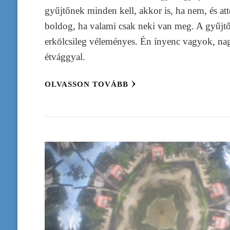
gyűjtőnek minden kell, akkor is, ha nem, és att
boldog, ha valami csak neki van meg. A gyűjt
erkölcsileg véleményes. Én ínyenc vagyok, na
étvággyal.
OLVASSON TOVÁBB