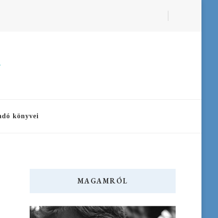
a
adó könyvei
MAGAMRÓL