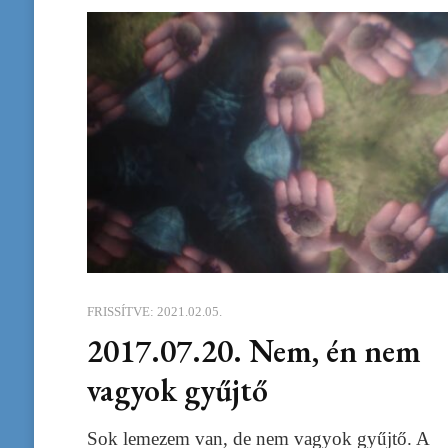
FRISSÍTVE:
2021.02.05.
2017.07.20. Nem, én nem
vagyok gyűjtő
Sok lemezem van, de nem vagyok gyűjtő. A