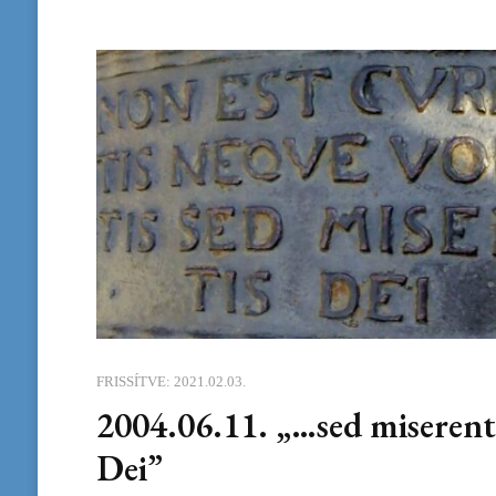
FRISSÍTVE:
2021.02.03.
2004.06.11. „…sed miserent
Dei”