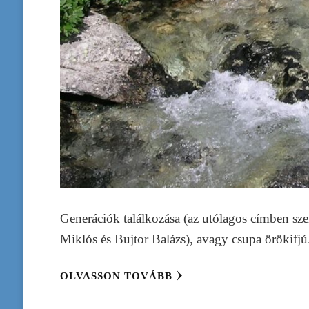
Generációk találkozása (az utólagos címben sz
Miklós és Bujtor Balázs), avagy csupa örökifjú
OLVASSON TOVÁBB