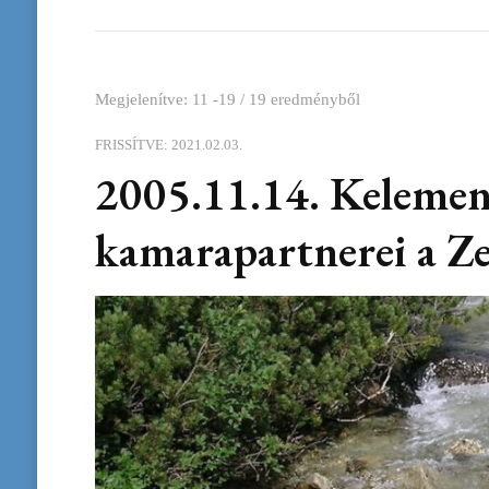
Megjelenítve: 11 -19 / 19 eredményből
FRISSÍTVE:
2021.02.03.
2005.11.14. Kelemen 
kamarapartnerei a 