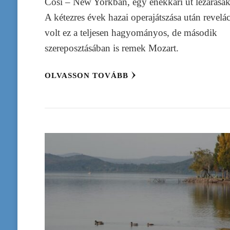
Così – New Yorkban, egy énekkari út lezárásak
A kétezres évek hazai operajátszása után revelá
volt ez a teljesen hagyományos, de második
szereposztásában is remek Mozart.
OLVASSON TOVÁBB