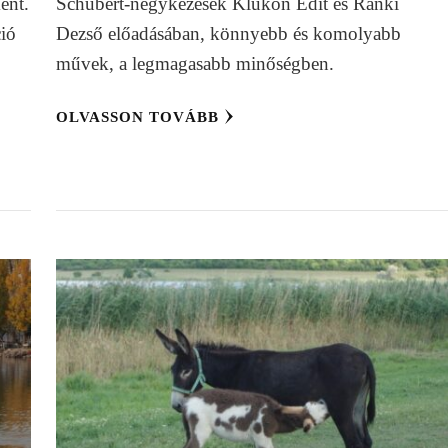
ént.
Schubert-négykezesek Klukon Edit és Ránki
ció
Dezső előadásában, könnyebb és komolyabb
művek, a legmagasabb minőségben.
OLVASSON TOVÁBB