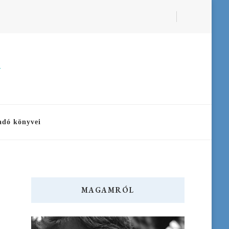
a
adó könyvei
MAGAMRÓL