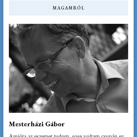
MAGAMRÓL
Mesterházi Gábor
Amióta az eszemet tudom, sose voltam csupán ez