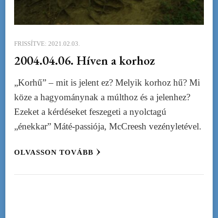
FRISSÍTVE:
2021.02.03.
2004.04.06. Híven a korhoz
„Korhű” – mit is jelent ez? Melyik korhoz hű? Mi
köze a hagyománynak a múlthoz és a jelenhez?
Ezeket a kérdéseket feszegeti a nyolctagú
„énekkar” Máté-passiója, McCreesh vezényletével.
OLVASSON TOVÁBB