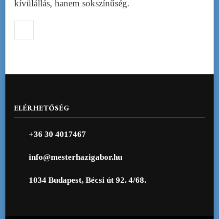
kívülállás, hanem sokszínűség.
ELÉRHETŐSÉG
+36 30 4017467
info@mesterhazigabor.hu
1034 Budapest, Bécsi út 92. 4/68.