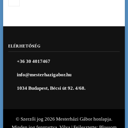
ELÉRHETŐSÉG
+36 30 4017467
info@mesterhazigabor.hu
1034 Budapest, Bécsi út 92. 4/68.
© Szerzői jog 2026
Mesterházi Gábor honlapja
.
Minden jog fenntartva.
Vilva | Fejlesztette:
Blossom