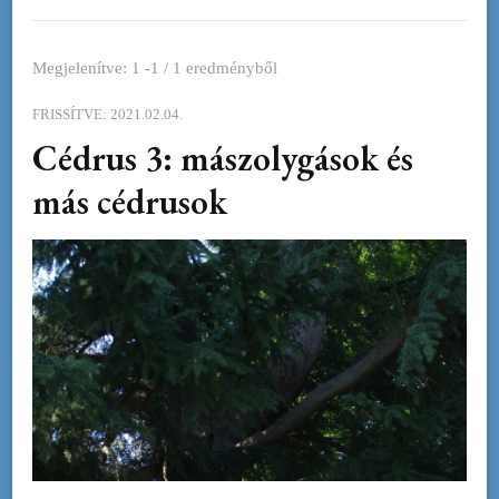
Megjelenítve: 1 -1 / 1 eredményből
FRISSÍTVE:
2021.02.04.
Cédrus 3: mászolygások és
más cédrusok