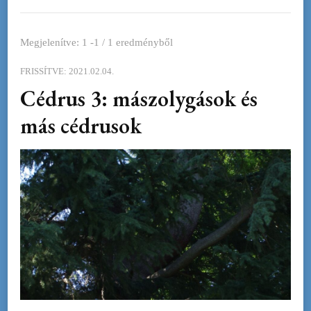
Megjelenítve: 1 -1 / 1 eredményből
FRISSÍTVE:
2021.02.04.
Cédrus 3: mászolygások és
más cédrusok