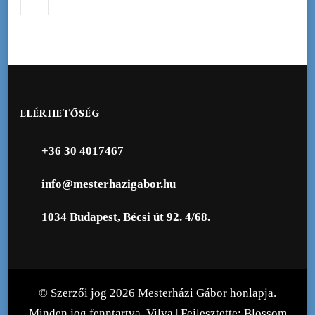
ELÉRHETŐSÉG
+36 30 4017467
info@mesterhazigabor.hu
1034 Budapest, Bécsi út 92. 4/68.
© Szerzői jog 2026
Mesterházi Gábor honlapja
.
Minden jog fenntartva.
Vilva | Fejlesztette:
Blossom