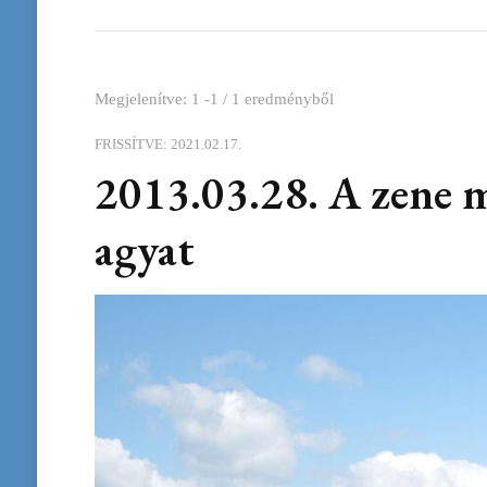
Megjelenítve: 1 -1 / 1 eredményből
FRISSÍTVE:
2021.02.17.
2013.03.28. A zene m
agyat