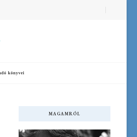
a
adó könyvei
MAGAMRÓL