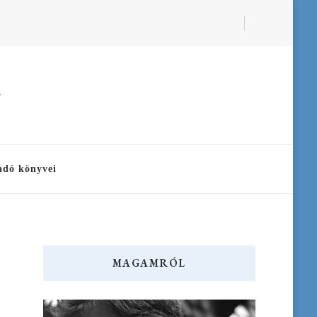
a
adó könyvei
MAGAMRÓL