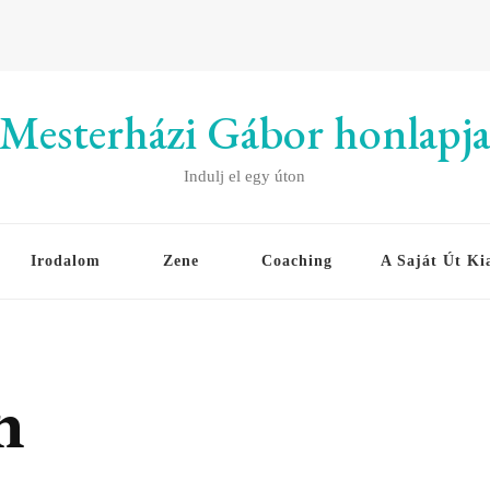
Mesterházi Gábor honlapj
Indulj el egy úton
Irodalom
Zene
Coaching
A Saját Út Ki
n