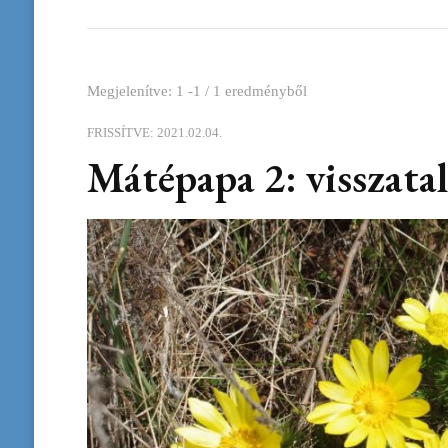
Megjelenítve: 1 -1 / 1 eredményből
FRISSÍTVE:
2021.02.04.
Mátépapa 2: visszatal