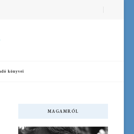
a
adó könyvei
MAGAMRÓL