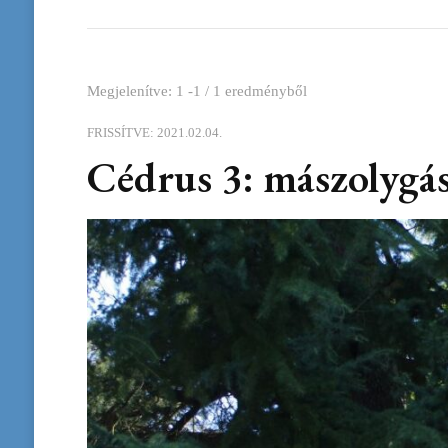
Megjelenítve: 1 -1 / 1 eredményből
FRISSÍTVE:
2021.02.04.
Cédrus 3: mászolygá