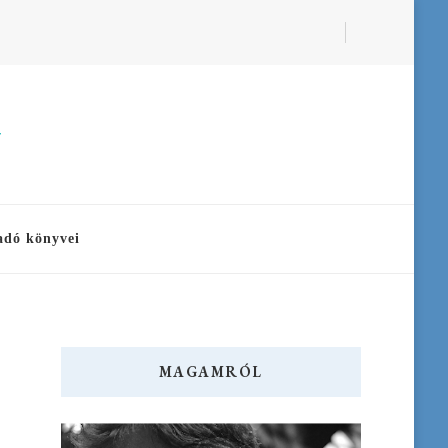
a
adó könyvei
MAGAMRÓL