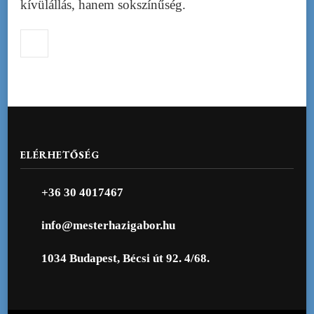
kívülállás, hanem sokszínűség.
ELÉRHETŐSÉG
+36 30 4017467
info@mesterhazigabor.hu
1034 Budapest, Bécsi út 92. 4/68.