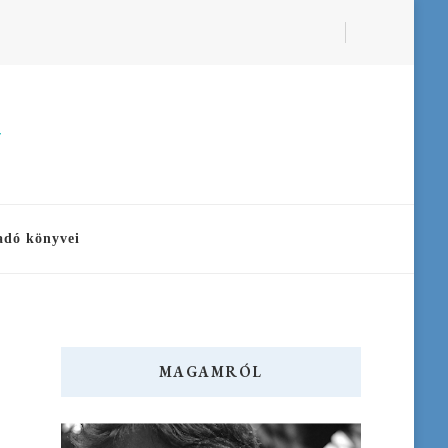
a
adó könyvei
MAGAMRÓL