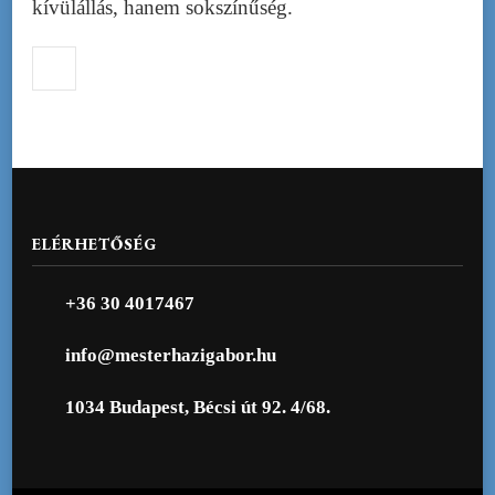
kívülállás, hanem sokszínűség.
ELÉRHETŐSÉG
+36 30 4017467
info@mesterhazigabor.hu
1034 Budapest, Bécsi út 92. 4/68.