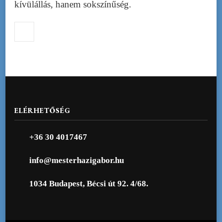
kívülállás, hanem sokszínűség.
ELÉRHETŐSÉG
+36 30 4017467
info@mesterhazigabor.hu
1034 Budapest, Bécsi út 92. 4/68.