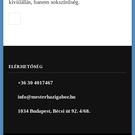
kívülállás, hanem sokszínűség.
ELÉRHETŐSÉG
+36 30 4017467
info@mesterhazigabor.hu
1034 Budapest, Bécsi út 92. 4/68.