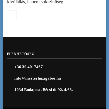
kívülállás, hanem sokszínűség.
ELÉRHETŐSÉG
+36 30 4017467
info@mesterhazigabor.hu
1034 Budapest, Bécsi út 92. 4/68.