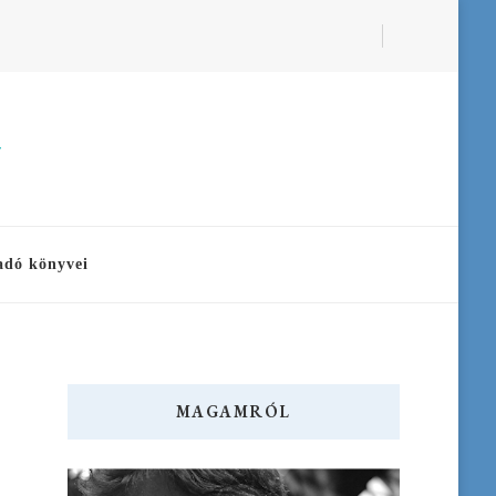
a
adó könyvei
MAGAMRÓL