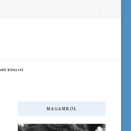
a
adó könyvei
MAGAMRÓL