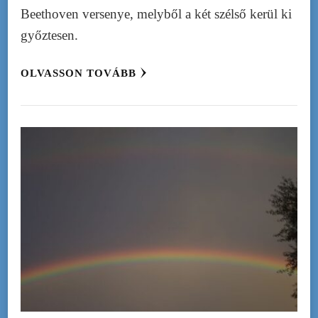
Beethoven versenye, melyből a két szélső kerül ki
győztesen.
OLVASSON TOVÁBB