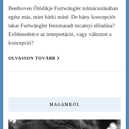
Beethoven Ötödikje Furtwängler tolmácsolásában
egész más, mint bárki másé. De hány koncepciót
takar Furtwängler fennmaradt tucatnyi előadása?
Erőtlenedett-e az interpretáció, vagy változott a
koncepció?
OLVASSON TOVÁBB
MAGAMRÓL