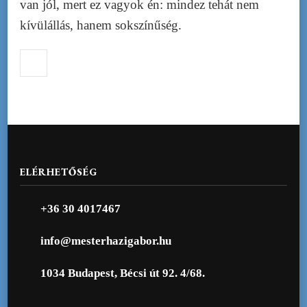
van jól, mert ez vagyok én: mindez tehát nem
kívülállás, hanem sokszínűség.
ELÉRHETŐSÉG
+36 30 4017467
info@mesterhazigabor.hu
1034 Budapest, Bécsi út 92. 4/68.