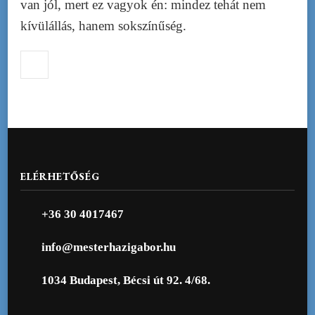
van jól, mert ez vagyok én: mindez tehát nem
kívülállás, hanem sokszínűség.
ELÉRHETŐSÉG
+36 30 4017467
info@mesterhazigabor.hu
1034 Budapest, Bécsi út 92. 4/68.