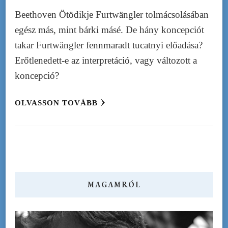
Beethoven Ötödikje Furtwängler tolmácsolásában
egész más, mint bárki másé. De hány koncepciót
takar Furtwängler fennmaradt tucatnyi előadása?
Erőtlenedett-e az interpretáció, vagy változott a
koncepció?
OLVASSON TOVÁBB
MAGAMRÓL