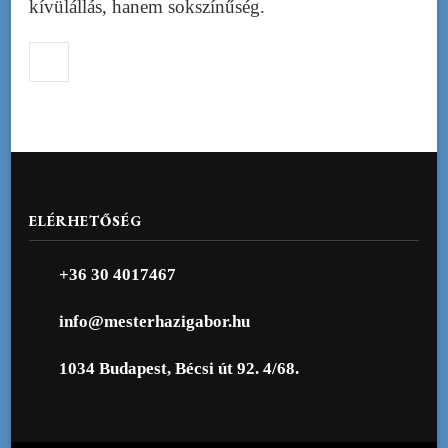
kívülállás, hanem sokszínűség.
ELÉRHETŐSÉG
+36 30 4017467
info@mesterhazigabor.hu
1034 Budapest, Bécsi út 92. 4/68.