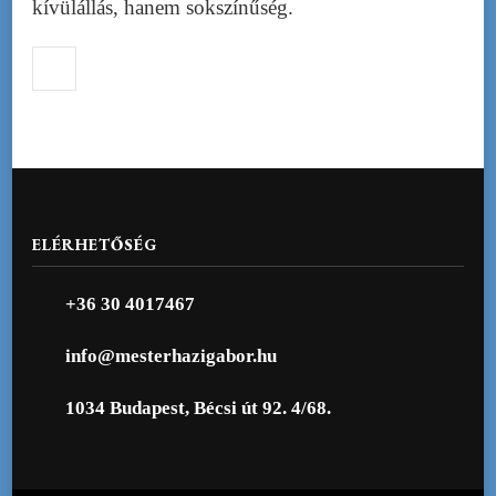
kívülállás, hanem sokszínűség.
ELÉRHETŐSÉG
+36 30 4017467
info@mesterhazigabor.hu
1034 Budapest, Bécsi út 92. 4/68.