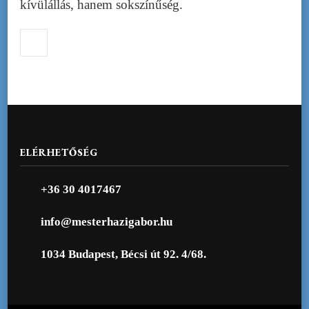
kívülállás, hanem sokszínűség.
ELÉRHETŐSÉG
+36 30 4017467
info@mesterhazigabor.hu
1034 Budapest, Bécsi út 92. 4/68.