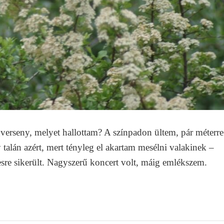
gverseny, melyet hallottam? A színpadon ültem, pár méterre
y talán azért, mert tényleg el akartam mesélni valakinek –
sre sikerült. Nagyszerű koncert volt, máig emlékszem.