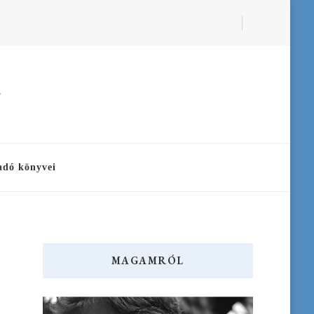
a
adó könyvei
MAGAMRÓL