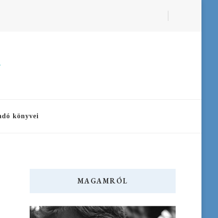
a
adó könyvei
MAGAMRÓL