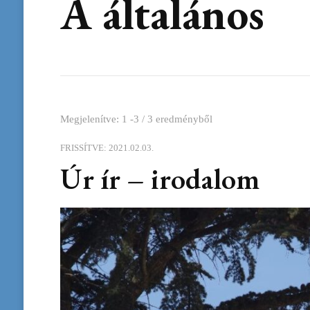
A általános
Megjelenítve: 1 -3 / 3 eredményből
FRISSÍTVE:
2021.02.03.
Úr ír – irodalom