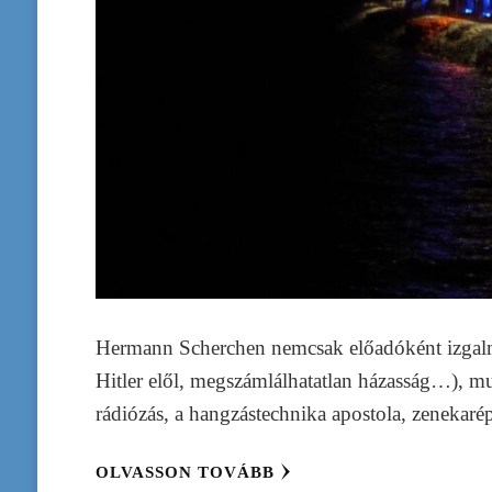
Hermann Scherchen nemcsak előadóként izgalma
Hitler elől, megszámlálhatatlan házasság…), m
rádiózás, a hangzástechnika apostola, zenekarép
OLVASSON TOVÁBB