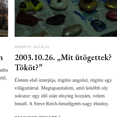
FRISSÍTVE:
2021.02.03.
n
2003.10.26. „Mit ütögettek?
Tököt?”
adta
rül,
Életem első interjúja, rögtön angolul, rögtön egy
világsztárral. Megtapasztalom, amit később oly
sokszor: egy idő után tényleg hozzám, velem
beszél. A Steve Reich-beszélgetés nagy élmény.