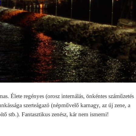
s. Élete regényes (orosz internálás, önkéntes száműzetés
unkássága szerteágazó (népművelő karnagy, az új zene, a
ítő stb.). Fantasztikus zenész, kár nem ismerni!