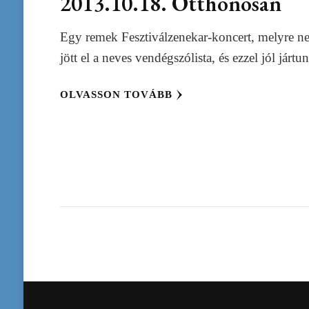
2013.10.18. Otthonosan
Egy remek Fesztiválzenekar-koncert, melyre n
jött el a neves vendégszólista, és ezzel jól jártu
OLVASSON TOVÁBB