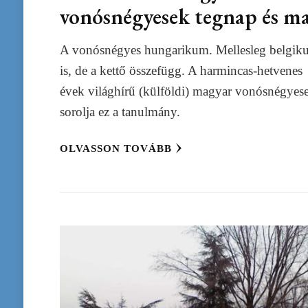
vonósnégyesek tegnap és m
A vonósnégyes hungarikum. Mellesleg belgi
is, de a kettő összefügg. A harmincas-hetvenes
évek világhírű (külföldi) magyar vonósnégyese
sorolja ez a tanulmány.
OLVASSON TOVÁBB