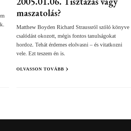
2005.01.06. Tisztázás vagy
maszatolás?
em
nk.
Matthew Boyden Richard Straussról szóló könyve
csalódást okozott, mégis fontos tanulságokat
hordoz. Tehát érdemes elolvasni – és vitatkozni
vele. Ezt teszem én is.
OLVASSON TOVÁBB