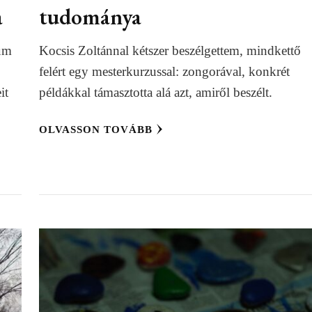
a
tudománya
kum
Kocsis Zoltánnal kétszer beszélgettem, mindkettő
felért egy mesterkurzussal: zongorával, konkrét
it
példákkal támasztotta alá azt, amiről beszélt.
OLVASSON TOVÁBB