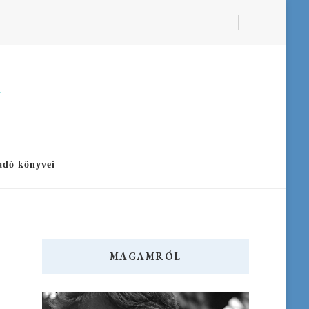
a
adó könyvei
MAGAMRÓL