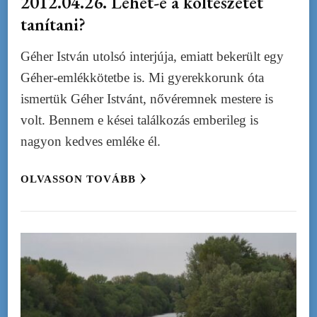
2012.04.26. Lehet-e a költészetet
tanítani?
Géher István utolsó interjúja, emiatt bekerült egy
Géher-emlékkötetbe is. Mi gyerekkorunk óta
ismertük Géher Istvánt, nővéremnek mestere is
volt. Bennem e kései találkozás emberileg is
nagyon kedves emléke él.
OLVASSON TOVÁBB