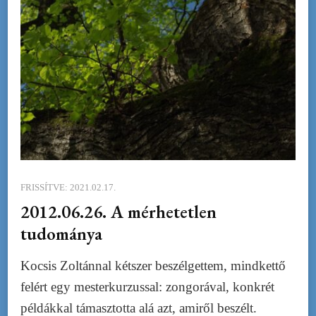
FRISSÍTVE:
2021.02.17.
2012.06.26. A mérhetetlen
tudománya
Kocsis Zoltánnal kétszer beszélgettem, mindkettő
felért egy mesterkurzussal: zongorával, konkrét
példákkal támasztotta alá azt, amiről beszélt.