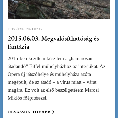
FRISSÍTVE:
2021.02.17.
2015.06.03. Megvalósíthatóság és
fantázia
2015-ben kezdtem készíteni a „hamarosan
átadandó” Eiffel-műhelyházhoz az interjúkat. Az
Opera új játszóhelye és műhelyháza azóta
megépült, de az átadó – a vírus miatt – várat
magára. Ez volt az első beszélgetésem Marosi
Miklós főépítésszel.
OLVASSON TOVÁBB