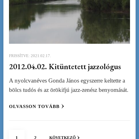
FRISSÍTVE:
2021.02.17.
2012.04.02. Kitüntetett jazzológus
A nyolcvanéves Gonda János egyszerre keltette a
bölcs tudós és az örökifjú jazz-zenész benyomását.
OLVASSON TOVÁBB
Bejegyzések
OLDAL
OLDAL
1
2
KÖVETKEZŐ